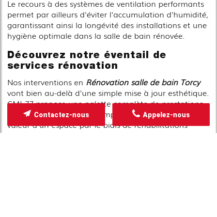
Le recours à des systèmes de ventilation performants
permet par ailleurs d'éviter l'accumulation d'humidité,
garantissant ainsi la longévité des installations et une
hygiène optimale dans la salle de bain rénovée.
Découvrez notre éventail de
services rénovation
Nos interventions en
Rénovation salle de bain Torcy
vont bien au-delà d'une simple mise à jour esthétique.
CMI 77 propose une palette complète de prestations,
allant de la rénovation complète à la simple mise en
Contactez-nous
Appelez-nous
valeur d'un espace par le biais de réhabilitations
ciblées. Parmi nos services, vous retrouverez :
Refonte complète de la salle de bain pour
moderniser votre espace avec des designs
contemporains.
Installation de carrelages élégants et durables,
garantissant une finition soignée et simple
d'entretien.
Mise à jour des systèmes de plomberie afin d'assurer